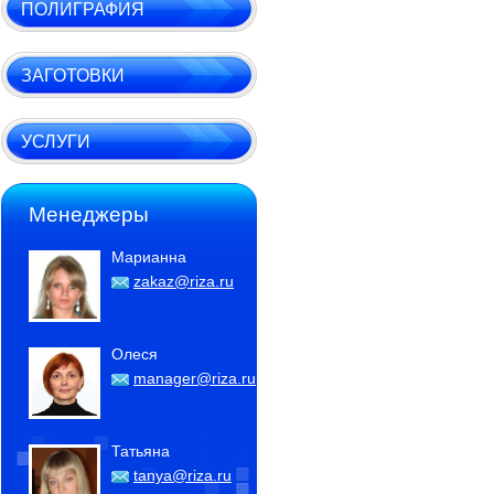
ПОЛИГРАФИЯ
ЗАГОТОВКИ
УСЛУГИ
Менеджеры
Марианна
zakaz@riza.ru
Олеся
manager@riza.ru
Татьяна
tanya@riza.ru