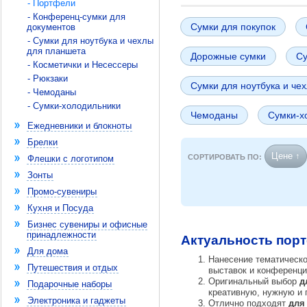
- Портфели
- Конференц-сумки для
Сумки для покупок
документов
- Сумки для ноутбука и чехлы
для планшета
Дорожные сумки
Су
- Косметички и Несессеры
- Рюкзаки
Сумки для ноутбука и че
- Чемоданы
- Сумки-холодильники
Чемоданы
Сумки-х
Ежедневники и блокноты
Брелки
Цене ↑
СОРТИРОВАТЬ ПО:
Флешки с логотипом
Зонты
Промо-сувениры
Кухня и Посуда
Бизнес сувениры и офисные
принадлежности
Актуальность пор
Для дома
Нанесение тематическо
Путешествия и отдых
выставок и конференци
Оригинальный выбор
д
Подарочные наборы
креативную, нужную и 
Электроника и гаджеты
Отлично подходят
для