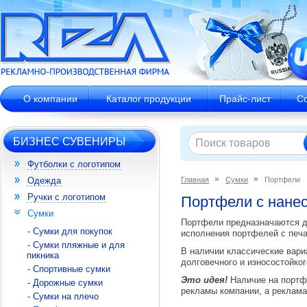
О компании
Каталог продукции
Прайс-лист
С
БИЗНЕС СУВЕНИРЫ
Футболки с логотипом
Одежда
Главная
Сумки
Портфели
Ручки с логотипом
Портфели с нанес
Сумки
Портфели предназначаются д
- Сумки для покупок
исполнения портфелей с печа
- Сумки пляжные и для
В наличии классические вари
пикника
долговечного и износостойког
- Спортивные сумки
Это идея!
Наличие на портфе
- Дорожные сумки
рекламы компании, а реклама 
- Сумки на плечо