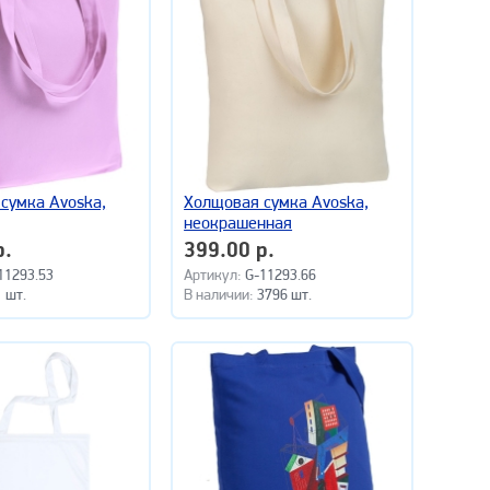
сумка Avoska,
Холщовая сумка Avoska,
неокрашенная
р.
399.00 р.
11293.53
Артикул:
G-11293.66
1 шт.
В наличии:
3796 шт.