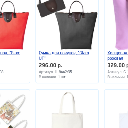
пок, "Glam
Сумка для покупок, "Glam
Холщовая 
UP"
розовая
296.00 р.
329.00 
08
Артикул:
H-8442/35
Артикул:
G-
В наличии:
1 шт.
В наличии: