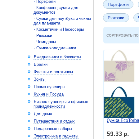
- Портфели
Портфели
- Конференц-сумки для
документов
Рюкзаки
- Сумки для ноутбука и чехлы
для планшета
- Косметички и Несессеры
- Рюкзаки
СОРТИРОВАТЬ ПО
- Чемоданы
- Сумки-холодильники
Ежедневники и блокноты
Брелки
Флешки с логотипом
Зонты
Промо-сувениры
Кухня и Посуда
Бизнес сувениры и офисные
принадлежности
Для дома
Сумка EcoTorba
Путешествия и отдых
Подарочные наборы
59.33 р.
Электроника и гаджеты