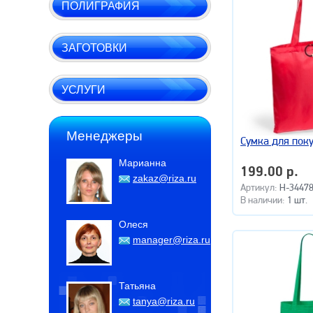
ПОЛИГРАФИЯ
ЗАГОТОВКИ
УСЛУГИ
Менеджеры
Сумка для пок
Марианна
199.00 р.
zakaz@riza.ru
Артикул:
H-34478
В наличии:
1 шт.
Олеся
manager@riza.ru
Татьяна
tanya@riza.ru