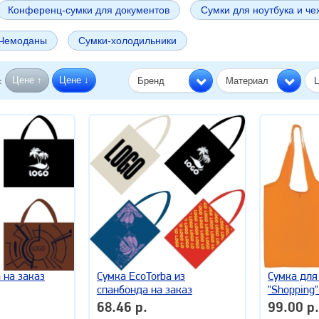
Конференц-сумки для документов
Сумки для ноутбука и ч
Чемоданы
Сумки-холодильники
Цене ↑
Цене ↓
Бренд
Материал
:
 на заказ
Сумка EcoTorba из
Сумка для
спанбонда на заказ
"Shopping
68.46 р.
99.00 р