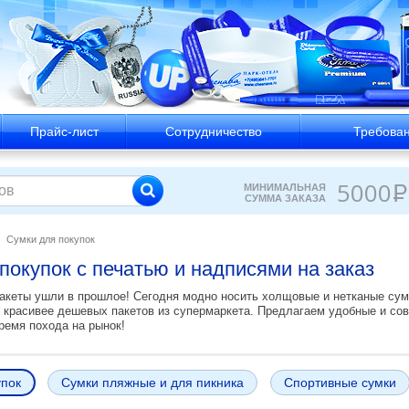
Прайс-лист
Сотрудничество
Требован
5000
МИНИМАЛЬНАЯ
Р
СУММА ЗАКАЗА
Сумки для покупок
покупок с печатью и надписями на заказ
кеты ушли в прошлое! Сегодня модно носить холщовые и нетканые сумк
 красивее дешевых пакетов из супермаркета. Предлагаем удобные и со
ремя похода на рынок!
упок
Сумки пляжные и для пикника
Спортивные сумки