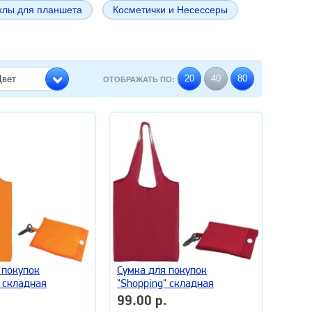
ехлы для планшета
Косметички и Несессеры
20
40
80
Цвет
ОТОБРАЖАТЬ ПО:
 покупок
Сумка для покупок
" складная
"Shopping" складная
.
99.00 р.