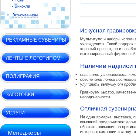
- Ножи
- Бинокли
Эко-сувениры
Искусная гравировк
Мультитулс и наборы использ
РЕКЛАМНЫЕ СУВЕНИРЫ
учреждениях. Такой подарок п
хороший презент, но и позабо
выгравированный фирменный с
ЛЕНТЫ С ЛОГОТИПОМ
Наличие надписи и
повысить узнаваемость комп
ПОЛИГРАФИЯ
обеспечить поток постоянн
улучшить выручку от прода
Гравируем быстро, качествен
ЗАГОТОВКИ
неординарности.
Отличная сувенирн
УСЛУГИ
Ни одна ярмарка, выставка, 
компаний предпочитают дарит
обратить внимание на оригин
интерес к компании и станут 
Менеджеры