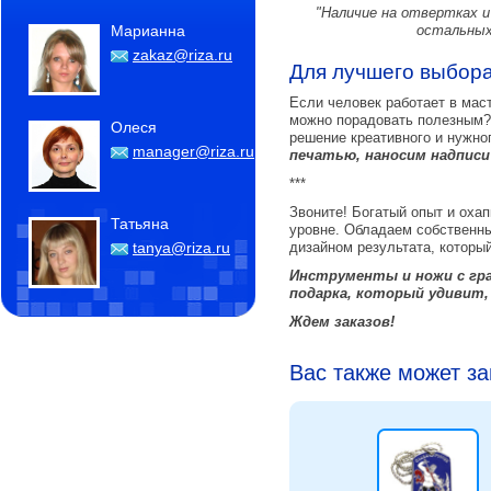
"Наличие на отвертках 
остальных
Марианна
zakaz@riza.ru
Для лучшего выбор
Если человек работает в мас
можно порадовать полезным?!
Олеся
решение креативного и нужно
manager@riza.ru
печатью, наносим надписи
***
Звоните! Богатый опыт и оха
Татьяна
уровне. Обладаем собственны
дизайном результата, которы
tanya@riza.ru
Инструменты и ножи с гра
подарка, который удивит,
Ждем заказов!
Вас также может з