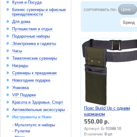
Кухня и Посуда
Цене ↑
Бизнес сувениры и офисные
СОРТИРОВАТЬ ПО:
принадлежности
Для дома
Бренд
Путешествия и отдых
Подарочные наборы
Электроника и гаджеты
Часы
Тематические сувениры
Награды
Сувениры к праздникам
Новогодние подарки
Упаковка
VIP Подарки
Красота и Здоровье, Спорт
Пояс Build Up с одним
Автомобильные аксессуары
карманом
Инструменты и Ножи
550.00 р.
- Мультитулс и наборы
Артикул:
G-10388.10
- Рулетки
В наличии:
8 шт.