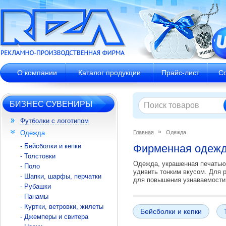
О компании
Каталог продукции
Прайс-лист
С
БИЗНЕС СУВЕНИРЫ
Футболки с логотипом
Одежда
Главная
Одежда
- Бейсболки и кепки
Фирменная одежда
- Толстовки
Одежда, украшенная печатью,
- Поло
удивить тонким вкусом. Для 
- Шапки, шарфы, перчатки
для повышения узнаваемости
- Рубашки
- Панамы
- Куртки, ветровки, жилеты
Бейсболки и кепки
- Джемперы и свитера