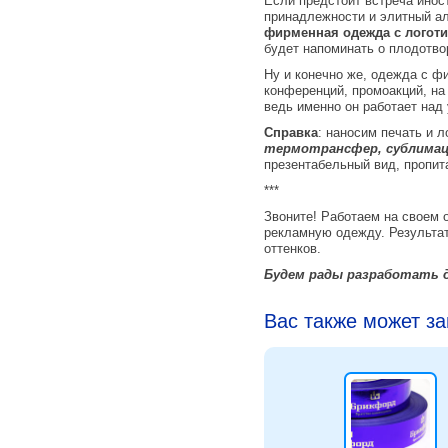
Если предстоит встреча инос
принадлежности и элитный а
фирменная одежда с логот
будет напоминать о плодотво
Ну и конечно же, одежда с ф
конференций, промоакций, на
ведь именно он работает над
Справка
: наносим печать и 
термотрансфер, сублимац
презентабельный вид, пропит
***
Звоните! Работаем на своем 
рекламную одежду. Результат
оттенков.
Будем рады разработать д
Вас также может з