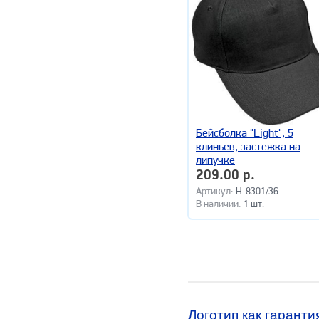
Бейсболка "Light", 5
клиньев, застежка на
липучке
209.00 р.
Артикул:
H-8301/36
В наличии:
1 шт.
Логотип как гаранти