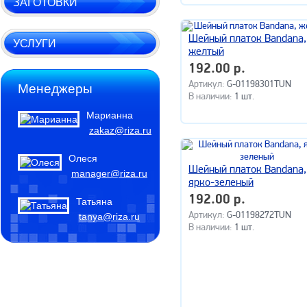
ЗАГОТОВКИ
Шейный платок Bandana,
УСЛУГИ
желтый
192.00 р.
Артикул:
G-01198301TUN
Менеджеры
В наличии:
1 шт.
Марианна
zakaz@riza.ru
Олеся
Шейный платок Bandana,
manager@riza.ru
ярко-зеленый
192.00 р.
Татьяна
Артикул:
G-01198272TUN
tanya@riza.ru
В наличии:
1 шт.