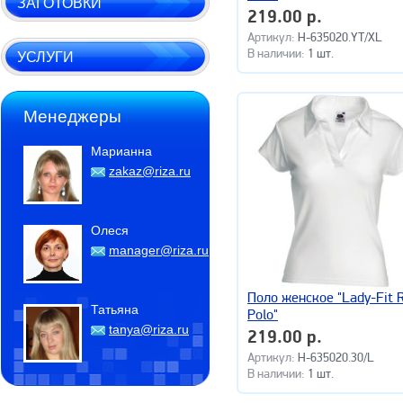
ЗАГОТОВКИ
219.00 р.
Артикул:
H-635020.YT/XL
В наличии:
1 шт.
УСЛУГИ
Менеджеры
Марианна
zakaz@riza.ru
Олеся
manager@riza.ru
Поло женское "Lady-Fit R
Татьяна
Polo"
tanya@riza.ru
219.00 р.
Артикул:
H-635020.30/L
В наличии:
1 шт.