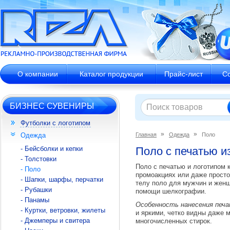
О компании
Каталог продукции
Прайс-лист
С
БИЗНЕС СУВЕНИРЫ
Футболки с логотипом
Одежда
Главная
Одежда
Поло
- Бейсболки и кепки
Поло с печатью и
- Толстовки
Поло с печатью и логотипом 
- Поло
промоакциях или даже просто
- Шапки, шарфы, перчатки
телу поло для мужчин и женщ
- Рубашки
помощи шелкографии.
- Панамы
Особенность нанесения печ
- Куртки, ветровки, жилеты
и яркими, четко видны даже 
- Джемперы и свитера
многочисленных стирок.