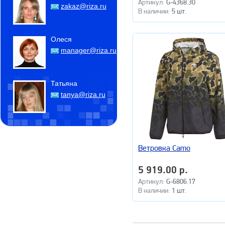
Артикул:
G-4368.30
zakaz@riza.ru
В наличии:
5 шт.
Олеся
manager@riza.ru
Татьяна
tanya@riza.ru
Ветровка Camo
5 919.00 р.
Артикул:
G-6806.17
В наличии:
1 шт.