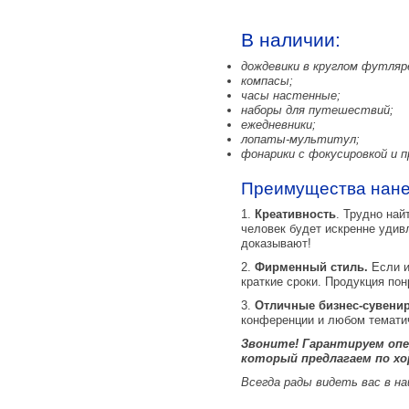
В наличии:
дождевики в круглом футляр
компасы;
часы настенные;
наборы для путешествий;
ежедневники;
лопаты-мультитул;
фонарики с фокусировкой и п
Преимущества нанес
1.
Креативность
. Трудно най
человек будет искренне удив
доказывают!
2.
Фирменный стиль.
Если и
краткие сроки. Продукция по
3.
Отличные бизнес-сувени
конференции и любом темати
Звоните! Гарантируем опе
который предлагаем по хо
Всегда рады видеть вас в н