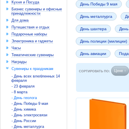
Кухня и Посуда
День Победы 9 мая
Бизнес сувениры и офисные
принадлежности
День металлурга
Д
Для дома
Путешествия и отдых
День шахтера
День
Подарочные наборы
Электроника и гаджеты
День полиции (милиции)
Часы
День авиации
Пода
Тематические сувениры
Награды
Сувениры к праздникам
Цене ↑
СОРТИРОВАТЬ ПО:
- День всех влюбленных 14
февраля
- 23 февраля
- 8 марта
- День геолога
- День Победы 9 мая
- День химика
- День электросвязи
- День России
- День металлурга