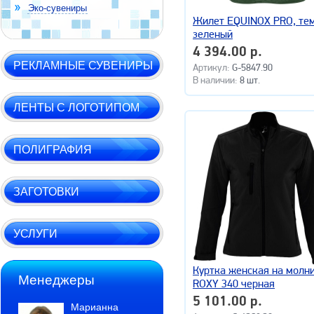
Эко-сувениры
Жилет EQUINOX PRO, те
зеленый
4 394.00 р.
РЕКЛАМНЫЕ СУВЕНИРЫ
Артикул:
G-5847.90
В наличии:
8 шт.
ЛЕНТЫ С ЛОГОТИПОМ
ПОЛИГРАФИЯ
ЗАГОТОВКИ
УСЛУГИ
Куртка женская на молн
Менеджеры
ROXY 340 черная
5 101.00 р.
Марианна