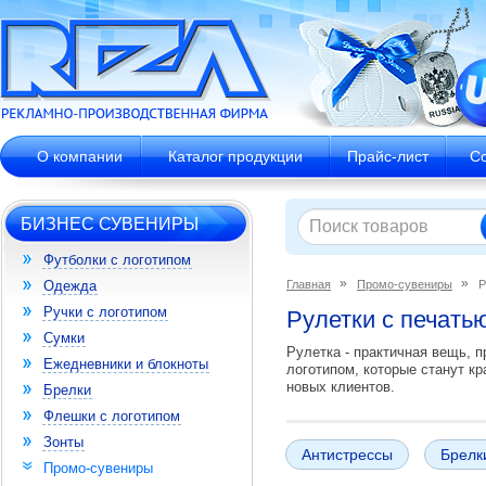
О компании
Каталог продукции
Прайс-лист
С
БИЗНЕС СУВЕНИРЫ
Футболки с логотипом
Одежда
Главная
Промо-сувениры
Р
Ручки с логотипом
Рулетки с печатью
Сумки
Рулетка - практичная вещь, 
Ежедневники и блокноты
логотипом, которые станут к
новых клиентов.
Брелки
Флешки с логотипом
Зонты
Антистрессы
Брелк
Промо-сувениры