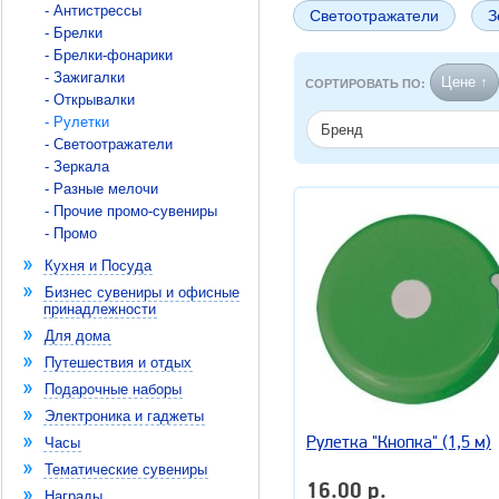
- Антистрессы
Светоотражатели
З
- Брелки
- Брелки-фонарики
- Зажигалки
Цене ↑
СОРТИРОВАТЬ ПО:
- Открывалки
- Рулетки
Бренд
- Светоотражатели
- Зеркала
- Разные мелочи
- Прочие промо-сувениры
- Промо
Кухня и Посуда
Бизнес сувениры и офисные
принадлежности
Для дома
Путешествия и отдых
Подарочные наборы
Электроника и гаджеты
Рулетка "Кнопка" (1,5 м)
Часы
Тематические сувениры
16.00 р.
Награды