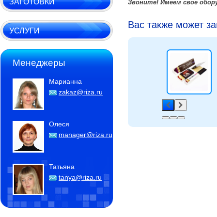
ЗАГОТОВКИ
Звоните! Имеем свое обор
Вас также может з
УСЛУГИ
Менеджеры
Марианна
zakaz@riza.ru
Олеся
manager@riza.ru
Татьяна
tanya@riza.ru