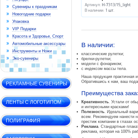
Артикул:
H-7313/15_light
Сувениры к праздникам
В наличии:
1 шт.
Новогодние подарки
Упаковка
VIP Подарки
Красота и Здоровье, Спорт
В наличии:
Автомобильные аксессуары
Инструменты и Ножи
классические рулетки;
Эко-сувениры
брелки-рулетки;
модели с фонариком;
с индексом массы тела.
Наша продукция практичная и 
Обратившись к нам, ваш пода
РЕКЛАМНЫЕ СУВЕНИРЫ
Преимущества заказ
ЛЕНТЫ С ЛОГОТИПОМ
Креативность
. Устали от об
и интересными красками!
Полезность
. Идеальный вари
всем. Рекомендуем нанести н
ПОЛИГРАФИЯ
престиж компании в глазах о
Реклама
. Стандартные плака
реклама, которая на 100% ра