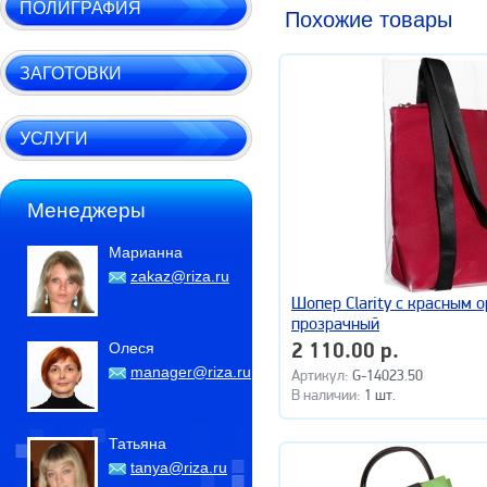
ПОЛИГРАФИЯ
Похожие товары
ЗАГОТОВКИ
УСЛУГИ
Менеджеры
Марианна
zakaz@riza.ru
Шопер Clarity с красным 
прозрачный
Олеся
2 110.00 р.
manager@riza.ru
Артикул:
G-14023.50
В наличии:
1 шт.
Татьяна
tanya@riza.ru