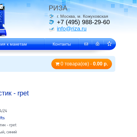
РИЗА
г. Москва, м. Кожуховская
+7 (495) 988-29-60
info@riza.ru
ия к макетам
Контакты
0 товара(ов) -
0.00 р.
ик - rpet
4/24
fts
тик - rpet
ый, синий