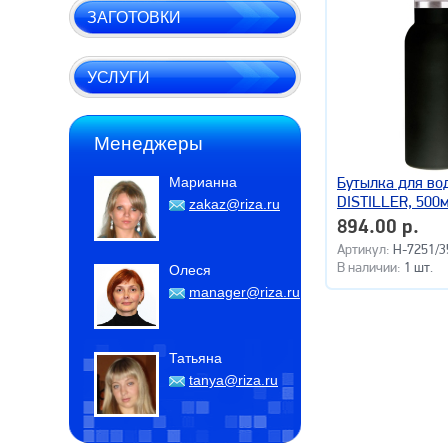
ЗАГОТОВКИ
УСЛУГИ
Менеджеры
Марианна
Бутылка для во
DISTILLER, 500
zakaz@riza.ru
894.00 р.
Артикул:
H-7251/3
В наличии:
1 шт.
Олеся
manager@riza.ru
Татьяна
tanya@riza.ru