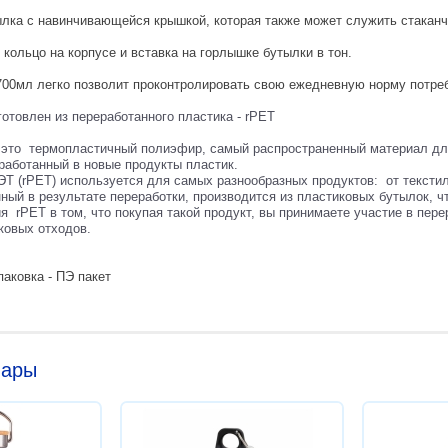
лка с навинчивающейся крышкой, которая также может служить стаканч
 кольцо на корпусе и вставка на горлышке бутылки в тон.
00мл легко позволит проконтролировать свою ежедневную норму потре
готовлен из переработанного пластика - rPET
это термопластичный полиэфир, самый распространенный материал для
еработанный в новые продукты пластик.
Т (rPET) используется для самых разнообразных продуктов: от тексти
ный в результате переработки, производится из пластиковых бутылок, ч
я rPET в том, что покупая такой продукт, вы принимаете участие в пере
ковых отходов.
аковка - ПЭ пакет
вары