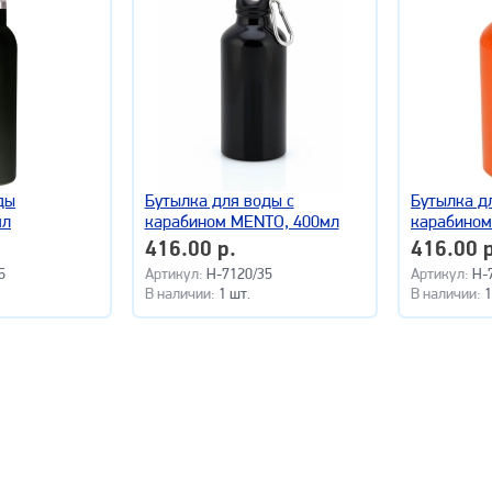
ды
Бутылка для воды с
Бутылка д
мл
карабином MENTO, 400мл
карабином
416.00 р.
416.00 р
5
Артикул:
H-7120/35
Артикул:
H-
В наличии:
1 шт.
В наличии:
1