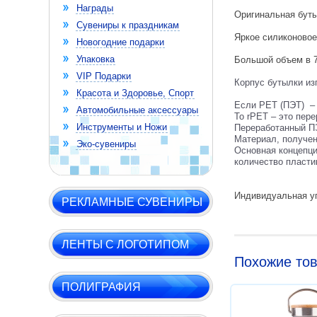
Награды
Оригинальная буты
Сувениры к праздникам
Яркое силиконовое
Новогодние подарки
Упаковка
Большой объем в 7
VIP Подарки
Корпус бутылки из
Красота и Здоровье, Спорт
Если PET (ПЭТ) – 
Автомобильные аксессуары
То rPET – это пер
Инструменты и Ножи
Переработанный ПЭ
Материал, получен
Эко-сувениры
Основная концепци
количество пласти
Индивидуальная уп
РЕКЛАМНЫЕ СУВЕНИРЫ
ЛЕНТЫ С ЛОГОТИПОМ
Похожие то
ПОЛИГРАФИЯ