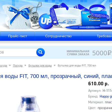
Прайс-лист
Сотрудничество
Требован
5000
МИНИМАЛЬНАЯ
Р
СУММА ЗАКАЗА
осуда
Посуда
Бутылки для воды
Бутылка для воды FIT, 700 мл
 воды FIT, 700 мл, прозрачный, синий, пласт
610.00 р.
Артикул:
H-111
Бренд:
Happy gi
Материал:
плас
Цвет:
прозрачн