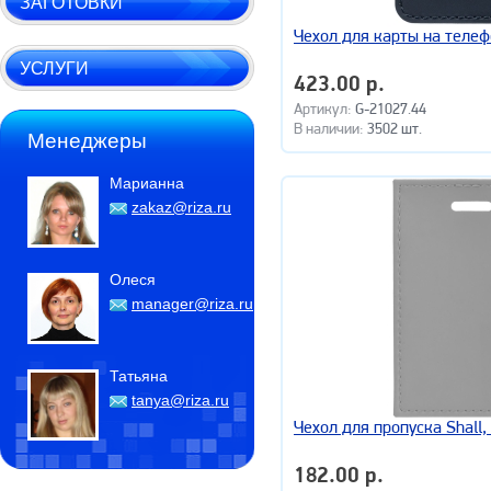
ЗАГОТОВКИ
Чехол для карты на телеф
УСЛУГИ
423.00 р.
Артикул:
G-21027.44
В наличии:
3502 шт.
Менеджеры
Марианна
zakaz@riza.ru
Олеся
manager@riza.ru
Татьяна
tanya@riza.ru
Чехол для пропуска Shall,
182.00 р.